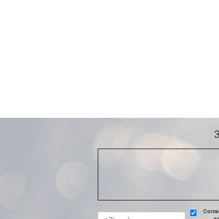
Согла
д