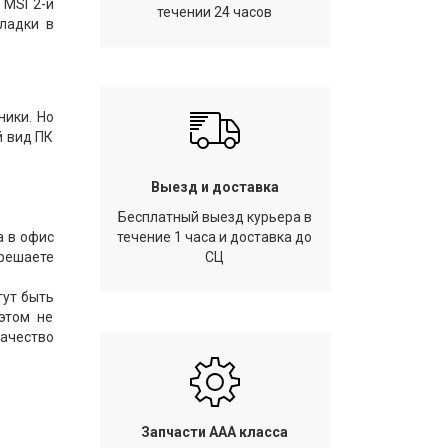
 MSI 2-й
течении 24 часов
оладки в
ники. Но
й вид ПК
Выезд и доставка
Бесплатный выезд курьера в
а в офис
течение 1 часа и доставка до
 решаете
СЦ
гут быть
этом не
качество
Запчасти AAA класса