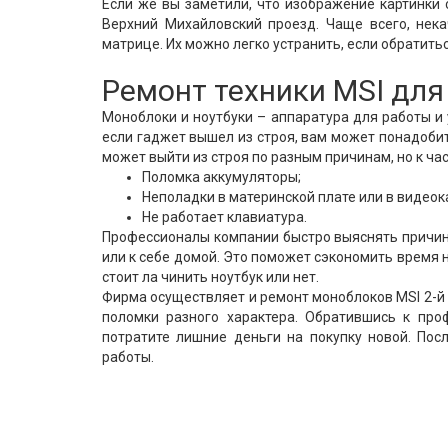
Если же вы заметили, что изображение картинки 
Верхний Михайловский проезд. Чаще всего, нека
матрице. Их можно легко устранить, если обратитьс
Ремонт техники MSI для
Моноблоки и ноутбуки – аппаратура для работы и
если гаджет вышел из строя, вам может понадобит
может выйти из строя по разным причинам, но к ч
Поломка аккумуляторы;
Неполадки в материнской плате или в видеок
Не работает клавиатура.
Профессионалы компании быстро выяснять причину
или к себе домой. Это поможет сэкономить время 
стоит ла чинить ноутбук или нет.
Фирма осуществляет и ремонт моноблоков MSI 2-й 
поломки разного характера. Обратившись к про
потратите лишние деньги на покупку новой. Пос
работы.