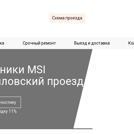
Схема проезда
ка
Срочный ремонт
Выезд и доставка
Ко
ники MSI
йловский проезд
гностику
идку 11%