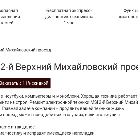
зопасная
Бесплатная экспресс-
Функц
выявления
диагностика техники за
диагности
ностей
1 час
ний Михайловский проезд
 2-й Верхний Михайловский про
Заказать с 11% скидкой
е ноутбуки, компьютеры и моноблоки. Хорошая техника работает
ыйти из строя. Ремонт электронной техники MSI 2-й Верхний Миха
 Главная задача компании – продлить вашей технике жизнь.
 проезд может понадобиться в случаях, если столкнули с:
арте и так далее.
иагностику и исправят имеющиеся неполадки.