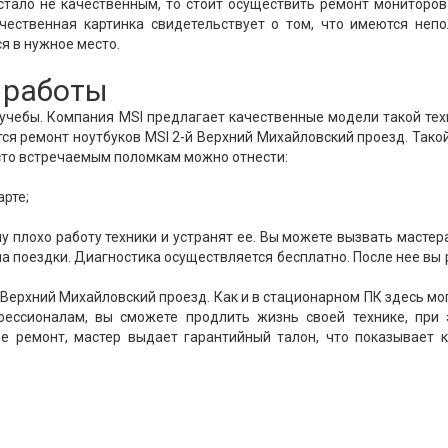
стало не качественным, то стоит осуществить ремонт мониторов
чественная картинка свидетельствует о том, что имеются неп
я в нужное место.
 работы
 учебы. Компания MSI предлагает качественные модели такой тех
ся ремонт ноутбуков MSI 2-й Верхний Михайловский проезд. Тако
асто встречаемым поломкам можно отнести:
арте;
 плохо работу техники и устранят ее. Вы можете вызвать мастер
на поездки. Диагностика осуществляется бесплатно. После нее вы
Верхний Михайловский проезд. Как и в стационарном ПК здесь мо
фессионалам, вы сможете продлить жизнь своей технике, при 
ле ремонт, мастер выдает гарантийный талон, что показывает 