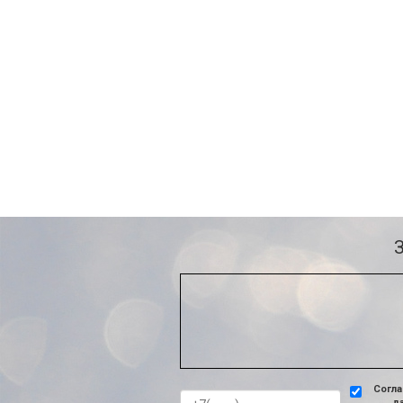
Согла
д