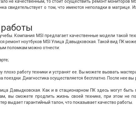
тало не качественным, то стоит осуществить ремонт мониторов M
нка свидетельствует о том, что имеются неполадки в матрице. 
 работы
 учебы. Компания MSI предлагает качественные модели такой тех
тся ремонт ноутбуков MSI Улица Давыдковская. Такой вид ПК мож
емым поломкам можно отнести:
арте;
 плохо работу техники и устранят ее. Вы можете вызвать мастер
на поездки. Диагностика осуществляется бесплатно. После нее вы
ица Давыдковская. Как и в стационарном ПК здесь могут быть
ам, вы сможете продлить жизнь своей технике, при этом не п
стер выдает гарантийный талон, что показывает качество работы.