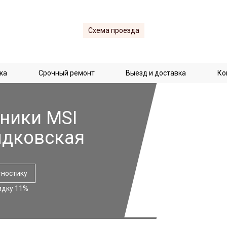
Схема проезда
ка
Срочный ремонт
Выезд и доставка
Ко
ники MSI
ыдковская
гностику
идку 11%