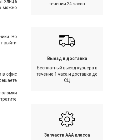
SI Улица
течении 24 часов
Их можно
ники. Но
ет выйти
Выезд и доставка
Бесплатный выезд курьера в
а в офис
течение 1 часа и доставка до
 решаете
СЦ
 поломки
отратите
Запчасти AAA класса