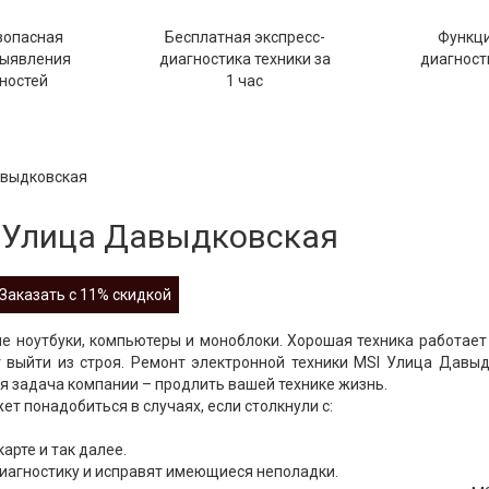
зопасная
Бесплатная экспресс-
Функц
выявления
диагностика техники за
диагности
ностей
1 час
авыдковская
 Улица Давыдковская
Заказать с 11% скидкой
е ноутбуки, компьютеры и моноблоки. Хорошая техника работает
т выйти из строя. Ремонт электронной техники MSI Улица Давы
я задача компании – продлить вашей технике жизнь.
 понадобиться в случаях, если столкнули с:
арте и так далее.
иагностику и исправят имеющиеся неполадки.