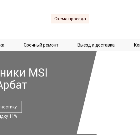
Схема проезда
ка
Срочный ремонт
Выезд и доставка
Ко
ники MSI
Арбат
гностику
идку 11%