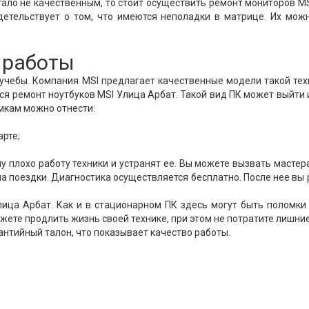
тало не качественным, то стоит осуществить ремонт мониторов M
детельствует о том, что имеются неполадки в матрице. Их мож
 работы
 учебы. Компания MSI предлагает качественные модели такой тех
ся ремонт ноутбуков MSI Улица Арбат. Такой вид ПК может выйти 
мкам можно отнести:
арте;
 плохо работу техники и устранят ее. Вы можете вызвать мастер
на поездки. Диагностика осуществляется бесплатно. После нее вы
ица Арбат. Как и в стационарном ПК здесь могут быть поломки
жете продлить жизнь своей технике, при этом не потратите лишни
рантийный талон, что показывает качество работы.