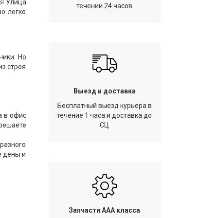
SI Улица
течении 24 часов
но легко
ники. Но
из строя
Выезд и доставка
Бесплатный выезд курьера в
а в офис
течение 1 часа и доставка до
 решаете
СЦ
 разного
е деньги
Запчасти AAA класса