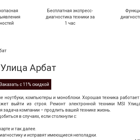
зопасная
Бесплатная экспресс-
Функц
выявления
диагностика техники за
диагности
ностей
1 час
бат
 Улица Арбат
Заказать с 11% скидкой
е ноутбуки, компьютеры и моноблоки. Хорошая техника работает
ожет выйти из строя. Ремонт электронной техники MSI Улиц
я задача компании – продлить вашей технике жизнь.
биться в случаях, если столкнули с:
арте и так далее.
иагностику и исправят имеющиеся неполадки.