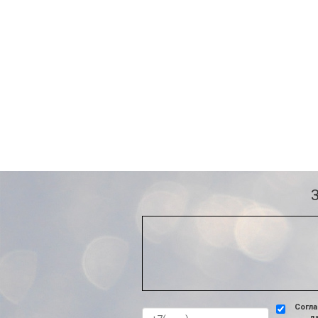
Согла
д