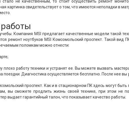
и стало не качественным, то стоит осуществить ремонт монито
ая картинка свидетельствует о том, что имеются неполадки в мат
место.
 работы
 учебы. Компания MSI предлагает качественные модели такой тех
тся ремонт ноутбуков MSI Комсомольский проспект. Такой вид 
стречаемым поломкам можно отнести:
арте;
 плохо работу техники и устранят ее. Вы можете вызвать мастер
на поездки. Диагностика осуществляется бесплатно. После нее вы
сомольский проспект. Как и в стационарном ПК здесь могут быть
ам, вы сможете продлить жизнь своей технике, при этом не п
стер выдает гарантийный талон, что показывает качество работы.