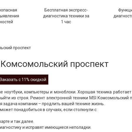
зопасная
Бесплатная экспресс-
Функц
выявления
диагностика техники за
диагности
ностей
1 час
льский проспект
 Комсомольский проспект
Заказать с 11% скидкой
е ноутбуки, компьютеры и моноблоки. Хорошая техника работает
выйти из строя. Ремонт электронной техники MSI Комсомольский 
я задача компании – продлить вашей технике жизнь.
ожет понадобиться в случаях, если столкнули с:
арте и так далее.
иагностику и исправят имеющиеся неполадки.