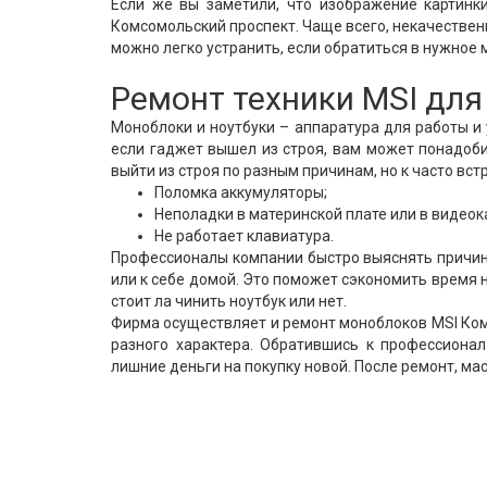
Если же вы заметили, что изображение картинк
Комсомольский проспект. Чаще всего, некачественн
можно легко устранить, если обратиться в нужное 
Ремонт техники MSI для
Моноблоки и ноутбуки – аппаратура для работы и
если гаджет вышел из строя, вам может понадоби
выйти из строя по разным причинам, но к часто в
Поломка аккумуляторы;
Неполадки в материнской плате или в видеок
Не работает клавиатура.
Профессионалы компании быстро выяснять причину
или к себе домой. Это поможет сэкономить время 
стоит ла чинить ноутбук или нет.
Фирма осуществляет и ремонт моноблоков MSI Ком
разного характера. Обратившись к профессионал
лишние деньги на покупку новой. После ремонт, ма