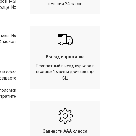
ров MSI
течении 24 часов
рице. Их
ники. Но
ПК может
Выезд и доставка
Бесплатный выезд курьера в
а в офис
течение 1 часа и доставка до
 решаете
СЦ
 поломки
отратите
Запчасти AAA класса