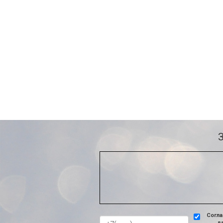
Согла
д